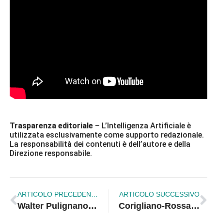
Trasparenza editoriale
– L’Intelligenza Artificiale è
utilizzata esclusivamente come supporto redazionale.
La responsabilità dei contenuti è dell’autore e della
Direzione responsabile.
ARTICOLO PRECEDENTE
ARTICOLO SUCCESSIVO
Walter Pulignano chiarisce: «Contrario alla squadra unica, il derby è una ricchezza per la città»
Corigliano-Rossano si illumina di blu: musica, danza e testimonianze per l’autismo