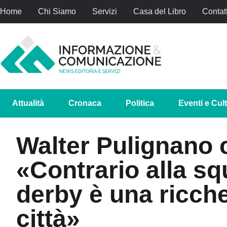
Home
Chi Siamo
Servizi
Casa del Libro
Contatt
Attualità
Cronaca
Politica
Eventi e Cul
Walter Pulignano 
«Contrario alla sq
derby è una ricche
città»