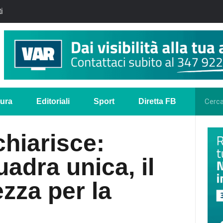
i
tura
Editoriali
Sport
Diretta FB
chiarisce:
uadra unica, il
zza per la