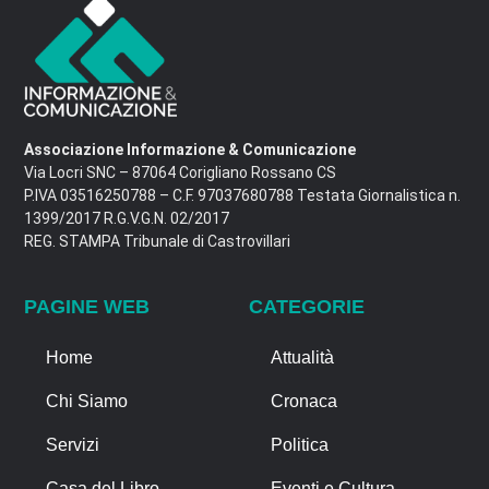
Associazione Informazione & Comunicazione
Via Locri SNC – 87064 Corigliano Rossano CS
P.IVA 03516250788 – C.F. 97037680788 Testata Giornalistica n.
1399/2017 R.G.V.G.N. 02/2017
REG. STAMPA Tribunale di Castrovillari
PAGINE WEB
CATEGORIE
Home
Attualità
Chi Siamo
Cronaca
Servizi
Politica
Casa del Libro
Eventi e Cultura