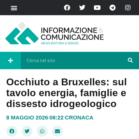
Chi Siamo
Casa del Libro
Eventi e Cultura
Diretta FB
Occhiuto a Bruxelles: sul
tavolo energia, famiglie e
dissesto idrogeologico
8 MAGGIO 2026
08:22
CRONACA