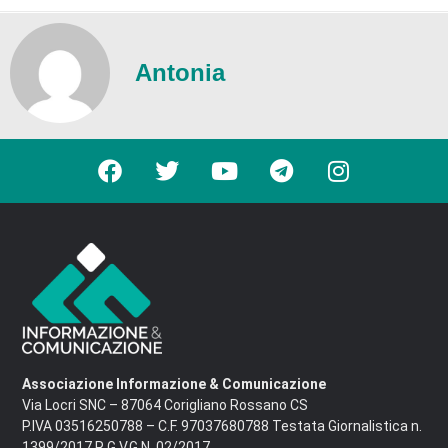
Antonia
Associazione Informazione & Comunicazione
Via Locri SNC – 87064 Corigliano Rossano CS
P.IVA 03516250788 – C.F. 97037680788 Testata Giornalistica n.
1399/2017 R.G.V.G.N. 02/2017