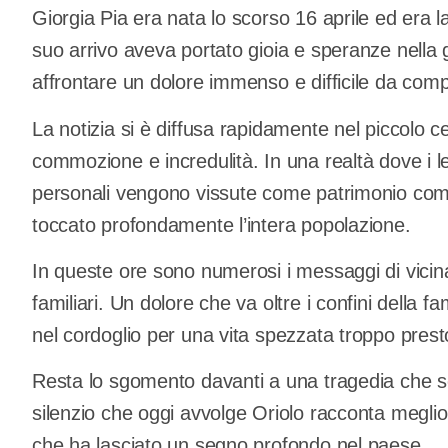
Giorgia Pia era nata lo scorso 16 aprile ed era l
suo arrivo aveva portato gioia e speranze nella 
affrontare un dolore immenso e difficile da com
La notizia si è diffusa rapidamente nel piccolo c
commozione e incredulità. In una realtà dove i l
personali vengono vissute come patrimonio co
toccato profondamente l’intera popolazione.
In queste ore sono numerosi i messaggi di vicinanz
familiari. Un dolore che va oltre i confini della f
nel cordoglio per una vita spezzata troppo prest
Resta lo sgomento davanti a una tragedia che se
silenzio che oggi avvolge Oriolo racconta meglio 
che ha lasciato un segno profondo nel paese.