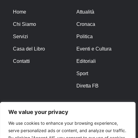
Home
Attualità
Chi Siamo
Cronaca
Servizi
Politica
Casa del Libro
Eventi e Cultura
Contatti
Editoriali
Sport
Diretta FB
ALTRO
We value your privacy
Note Legali
We use cookies to enhance your browsing experience,
serve personalized ads or content, and analyze our traffic.
Privacy Policy
By clicking "Accept All", you consent to our use of cookies.