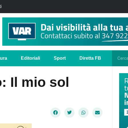
i
tura
Editoriali
Sport
Diretta FB
 Il mio sol