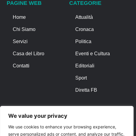
PAGINE WEB
CATEGORIE
Home
Attualità
Chi Siamo
Cronaca
Servizi
Politica
Casa del Libro
Eventi e Cultura
Contatti
Editoriali
Sport
Diretta FB
ALTRO
We value your privacy
Note Legali
We use cookies to enhance your browsing experience,
serve personalized ads or content, and analyze our traffic.
Privacy Policy