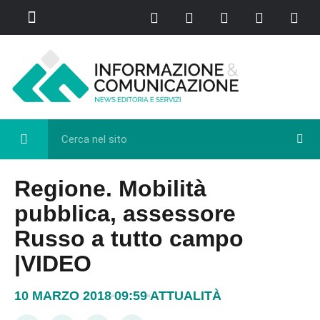
Chi Siamo
Casa del Libro
Eventi e Cultura
Diretta FB
Regione. Mobilità
pubblica, assessore
Russo a tutto campo
|VIDEO
10 MARZO 2018
09:59
ATTUALITÀ