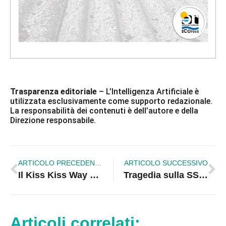
Trasparenza editoriale
– L’Intelligenza Artificiale è
utilizzata esclusivamente come supporto redazionale.
La responsabilità dei contenuti è dell’autore e della
Direzione responsabile.
ARTICOLO PRECEDENTE
ARTICOLO SUCCESSIVO
Il Kiss Kiss Way accende Schiavonea: oltre 10mila in festa sul lungomare |VIDEO
Tragedia sulla SS 106: Decima vittima del 2025. L’Associazione “basta vittime sulla SS 106” lancia un grido d’allarme
Articoli correlati: