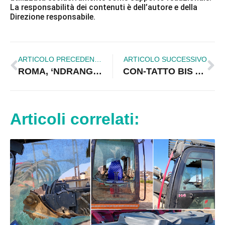
La responsabilità dei contenuti è dell’autore e della
Direzione responsabile.
ARTICOLO PRECEDENTE
ARTICOLO SUCCESSIVO
ROMA, ‘NDRANGHETA: 19 ARRESTI, TROVATI COCAINA ED ARMI. COINVOLTI ANCHE “COLLETTI BIANCHI”.
CON-TATTO BIS A CORIGLIANO CON “MATRIMONIJ E VISCUVAT…E RU CIEL SU DESTINATI”
Articoli correlati: