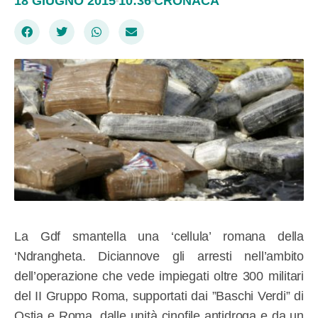
18 GIUGNO 2015
10:36
CRONACA
La Gdf smantella una ‘cellula’ romana della
‘Ndrangheta. Diciannove gli arresti nell’ambito
dell’operazione che vede impiegati oltre 300 militari
del II Gruppo Roma, supportati dai ”Baschi Verdi” di
Ostia e Roma, dalle unità cinofile antidroga e da un