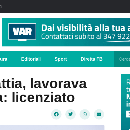
i
tura
Editoriali
Sport
Diretta FB
tia, lavorava
: licenziato