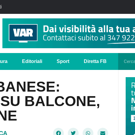
i
tura
Editoriali
Sport
Diretta FB
BANESE:
 SU BALCONE,
NE
CA