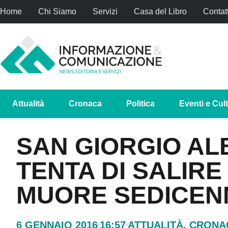
Home
Chi Siamo
Servizi
Casa del Libro
Contatt
Attualità
Cronaca
Politica
Eventi e Cul
SAN GIORGIO AL
TENTA DI SALIRE
MUORE SEDICEN
6 GENNAIO 2016
16:57
ATTUALITÀ
,
CRONA