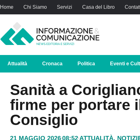
Home
Chi Siamo
Servizi
Casa del Libro
Contatt
Attualità
Cronaca
Politica
Eventi e Cul
Sanità a Coriglia
firme per portare 
Consiglio
21 MAGGIO 2026
08:52
ATTUALITÀ
,
NOTIZI