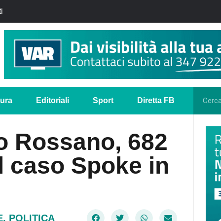
i
tura
Editoriali
Sport
Diretta FB
no Rossano, 682
il caso Spoke in
E
,
POLITICA