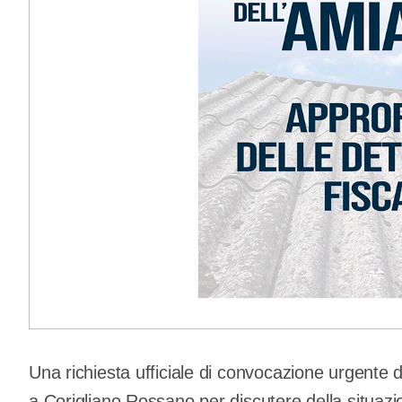
Una richiesta ufficiale di convocazione urgente 
a Corigliano Rossano per discutere della situazion