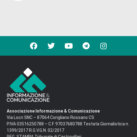
come supporto redazionale. La
responsabilità dei contenuti è
dell'autore e della Direzione
responsabile.
Associazione Informazione & Comunicazione
Via Locri SNC – 87064 Corigliano Rossano CS
P.IVA 03516250788 – C.F. 97037680788 Testata Giornalistica n.
1399/2017 R.G.V.G.N. 02/2017
REG. STAMPA Tribunale di Castrovillari