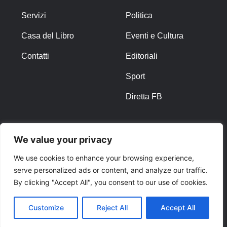
Servizi
Politica
Casa del Libro
Eventi e Cultura
Contatti
Editoriali
Sport
Diretta FB
ALTRO
We value your privacy
Note Legali
We use cookies to enhance your browsing experience,
serve personalized ads or content, and analyze our traffic.
Privacy Policy
By clicking "Accept All", you consent to our use of cookies.
Cookies
Customize
Reject All
Accept All