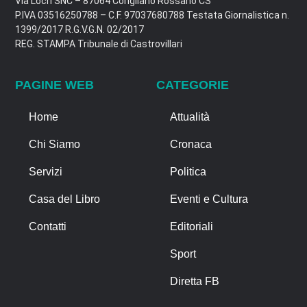
Via Locri SNC – 87064 Corigliano Rossano CS
P.IVA 03516250788 – C.F. 97037680788 Testata Giornalistica n.
1399/2017 R.G.V.G.N. 02/2017
REG. STAMPA Tribunale di Castrovillari
PAGINE WEB
CATEGORIE
Home
Attualità
Chi Siamo
Cronaca
Servizi
Politica
Casa del Libro
Eventi e Cultura
Contatti
Editoriali
Sport
Diretta FB