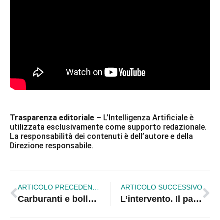
Trasparenza editoriale
– L’Intelligenza Artificiale è
utilizzata esclusivamente come supporto redazionale.
La responsabilità dei contenuti è dell’autore e della
Direzione responsabile.
ARTICOLO PRECEDENTE
ARTICOLO SUCCESSIVO
Carburanti e bollette, maxi rincari in Calabria: stangata da 5 miliardi
L’intervento. Il paradosso di Corigliano-Rossano, Mazza: “Quando il pennacchio diventa suicidio civile”