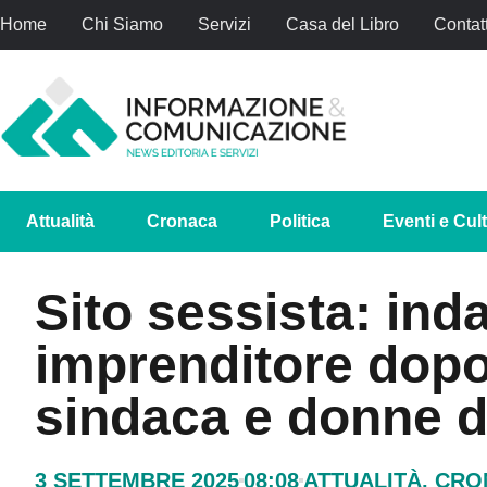
Home
Chi Siamo
Servizi
Casa del Libro
Contatt
Attualità
Cronaca
Politica
Eventi e Cul
Sito sessista: ind
imprenditore dopo
sindaca e donne de
3 SETTEMBRE 2025
08:08
ATTUALITÀ
,
CRO