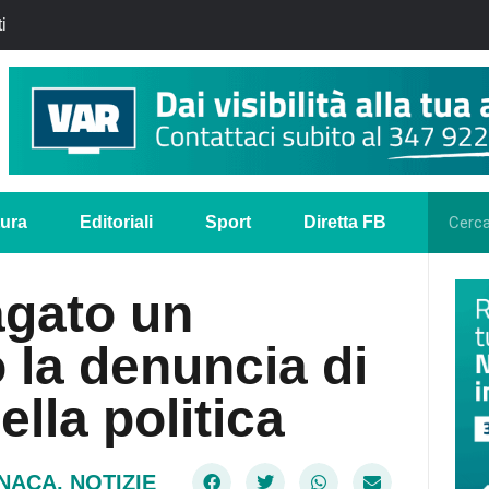
i
tura
Editoriali
Sport
Diretta FB
agato un
 la denuncia di
lla politica
NACA
,
NOTIZIE