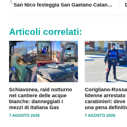
San Nico festeggia San Gaetano Catanoso: tre giorni di musica, spettacolo e divertimento
Articoli correlati:
Schiavonea, raid notturno
Corigliano-Rossa
nel cantiere delle acque
50enne arrestato 
bianche: danneggiati i
carabinieri: deve
mezzi di Italiana Gas
una pena definiti
7 AGOSTO 2026
7 AGOSTO 2026