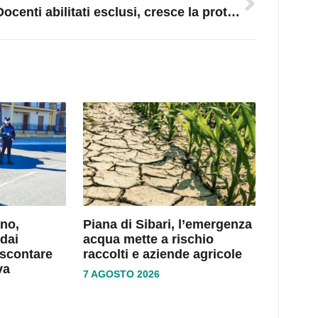
Docenti abilitati esclusi, cresce la protesta in Calabria: la petizione per il diritto a insegnare
no,
Piana di Sibari, l’emergenza
dai
acqua mette a rischio
 scontare
raccolti e aziende agricole
va
7 AGOSTO 2026