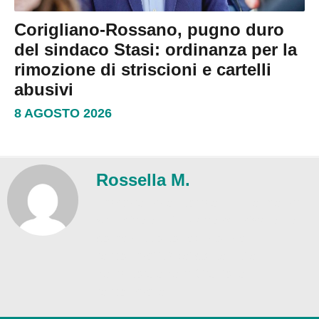
Corigliano-Rossano, pugno duro
del sindaco Stasi: ordinanza per la
rimozione di striscioni e cartelli
abusivi
8 AGOSTO 2026
Rossella M.
Trasparenza editoriale – L'Intelligenza
Artificiale è utilizzata esclusivamente
come supporto redazionale. La
responsabilità dei contenuti è
dell'autore e della Direzione
responsabile.