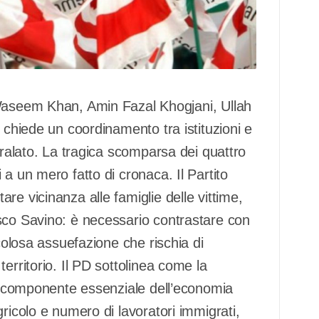
eem Khan, Amin Fazal Khogjani, Ullah
 chiede un coordinamento tra istituzioni e
oralato. La tragica scomparsa dei quattro
a un mero fatto di cronaca. Il Partito
re vicinanza alle famiglie delle vittime,
sco Savino: è necessario contrastare con
icolosa assuefazione che rischia di
erritorio. Il PD sottolinea come la
na componente essenziale dell’economia
ricolo e numero di lavoratori immigrati,