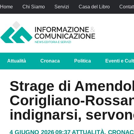
Home
Chi Siamo
Servizi
Casa del Libro
Contatt
Attualità
Cronaca
Politica
Eventi e Cul
Strage di Amendola
Corigliano-Rossa
indignarsi, servon
4 GIUGNO 2026
09:37
ATTUALITÀ
,
CRONAC