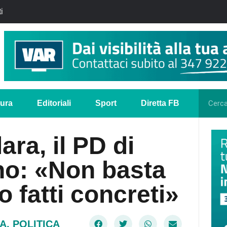
i
tura
Editoriali
Sport
Diretta FB
ra, il PD di
no: «Non basta
o fatti concreti»
A
,
POLITICA