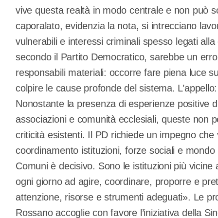
vive questa realtà in modo centrale e non può sott
caporalato, evidenzia la nota, si intrecciano lav
vulnerabili e interessi criminali spesso legati all
secondo il Partito Democratico, sarebbe un error
responsabili materiali: occorre fare piena luce 
colpire le cause profonde del sistema. L’appello: is
Nonostante la presenza di esperienze positive di
associazioni e comunità ecclesiali, queste non p
criticità esistenti. Il PD richiede un impegno ch
coordinamento istituzioni, forze sociali e mondo p
Comuni è decisivo. Sono le istituzioni più vicine
ogni giorno ad agire, coordinare, proporre e p
attenzione, risorse e strumenti adeguati». Le pros
Rossano accoglie con favore l’iniziativa della S