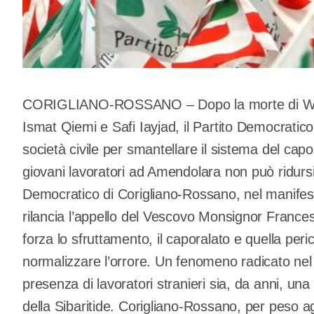
CORIGLIANO-ROSSANO – Dopo la morte di Was
Ismat Qiemi e Safi Iayjad, il Partito Democratico
società civile per smantellare il sistema del cap
giovani lavoratori ad Amendolara non può ridursi 
Democratico di Corigliano-Rossano, nel manifesta
rilancia l’appello del Vescovo Monsignor France
forza lo sfruttamento, il caporalato e quella per
normalizzare l’orrore. Un fenomeno radicato nel t
presenza di lavoratori stranieri sia, da anni, u
della Sibaritide. Corigliano-Rossano, per peso ag