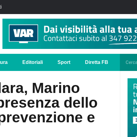
i
tura
Editoriali
Sport
Diretta FB
ara, Marino
presenza dello
 prevenzione e