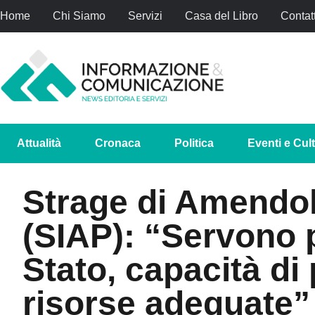
Home
Chi Siamo
Servizi
Casa del Libro
Contatt
Attualità
Cronaca
Politica
Eventi e Cul
Strage di Amendol
(SIAP): “Servono 
Stato, capacità di
risorse adeguate”