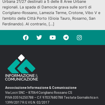
Urbana 21/27 destinati a 5 delle 8 Aree Urbane
regionali. La spada di Damocle grava sulle sorti di
Corigliano-Rossano, Lamezia Terme, Crotone, Vibo V e
l’ambito della Città Porto (Gioia Tauro, Rosarno, San
Ferdinando). Al contrario, […]
Associazione Informazione & Comunicazione
Via Locri SNC – 87064 Corigliano Rossano CS
P.IVA 03516250788 – C.F. 97037680788 Testata Giornalistica n.
1399/2017 R.G.V.G.N. 02/2017