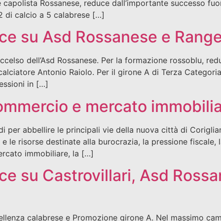
ce capolista Rossanese, reduce dall’importante successo fuori
2 di calcio a 5 calabrese […]
ice su Asd Rossanese e Range
celso dell’Asd Rossanese. Per la formazione rossoblu, redu
 calciatore Antonio Raiolo. Per il girone A di Terza Categoria
essioni in […]
mmercio e mercato immobiliar
 per abbellire le principali vie della nuova città di Corigli
 e le risorse destinate alla burocrazia, la pressione fiscale,
mercato immobiliare, la […]
ce su Castrovillari, Asd Rossa
llenza calabrese e Promozione girone A. Nel massimo campio