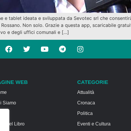
e tablet ideata e sviluppata da Sevotec srl che consentirà 
Rossano. Non solo. Grazie a questa app, scaricabile gratui
utivo e degli uffici comunali e […]
AGINE WEB
CATEGORIE
ome
Attualità
i Siamo
Cronaca
rvizi
Politica
sa del Libro
Eventi e Cultura