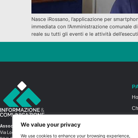
Nasce iRossano, l’applicazione per smartphone 
immediata con l’Amministrazione comunale di 
reale su tutti gli eventi e le attività dell’esec
P
H
Ch
Se
We value your privacy
Associazione Informazione & Comunicazione
Ca
Via Locri SNC – 87064 Corigliano Rossano CS
We use cookies to enhance your browsing experience,