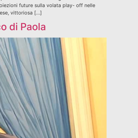
ezioni future sulla volata play- off nelle
se, vittoriosa […]
o di Paola