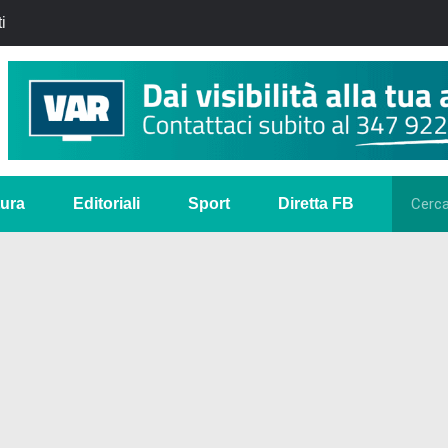
i
tura
Editoriali
Sport
Diretta FB