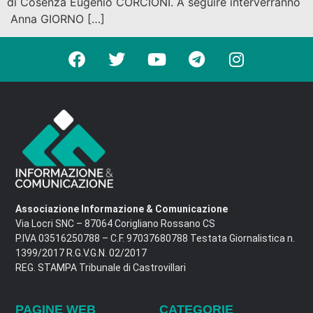
di Cosenza Eugenio CORCIONI. A seguire interverranno
Anna GIORNO […]
Associazione Informazione & Comunicazione
Via Locri SNC – 87064 Corigliano Rossano CS
P.IVA 03516250788 – C.F. 97037680788 Testata Giornalistica n.
1399/2017 R.G.V.G.N. 02/2017
REG. STAMPA Tribunale di Castrovillari
PAGINE WEB
CATEGORIE