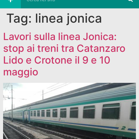
Tag:
linea jonica
Lavori sulla linea Jonica:
stop ai treni tra Catanzaro
Lido e Crotone il 9 e 10
maggio