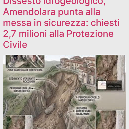
Dissesto idrogeologico,
Amendolara punta alla
messa in sicurezza: chiesti
2,7 milioni alla Protezione
Civile