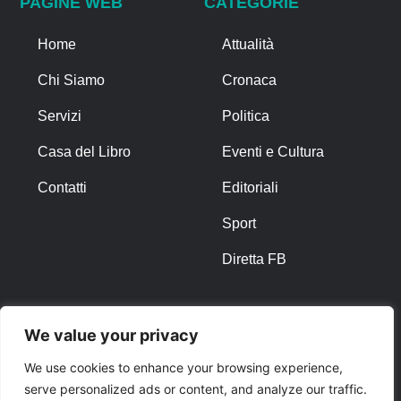
PAGINE WEB
CATEGORIE
Home
Attualità
Chi Siamo
Cronaca
Servizi
Politica
Casa del Libro
Eventi e Cultura
Contatti
Editoriali
Sport
Diretta FB
ALTRO
We value your privacy
Note Legali
We use cookies to enhance your browsing experience,
serve personalized ads or content, and analyze our traffic.
Privacy Policy