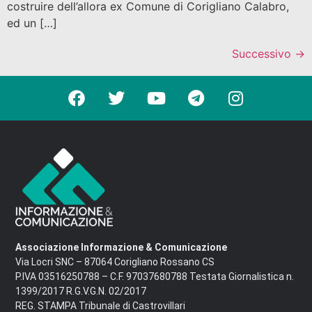
costruire dell’allora ex Comune di Corigliano Calabro,
ed un […]
Successivo
→
Associazione Informazione & Comunicazione
Via Locri SNC – 87064 Corigliano Rossano CS
P.IVA 03516250788 – C.F. 97037680788 Testata Giornalistica n.
1399/2017 R.G.V.G.N. 02/2017
REG. STAMPA Tribunale di Castrovillari