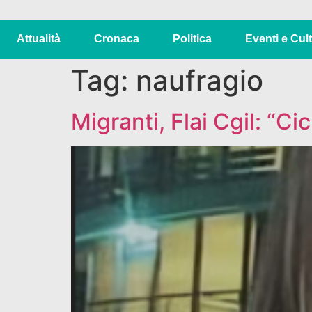
Attualità
Cronaca
Politica
Eventi e Cul
Tag:
naufragio
Migranti, Flai Cgil: “C