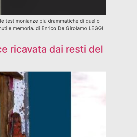
a le testimonianze più drammatiche di quello
 inutile memoria. di Enrico De Girolamo LEGGI
 ricavata dai resti del