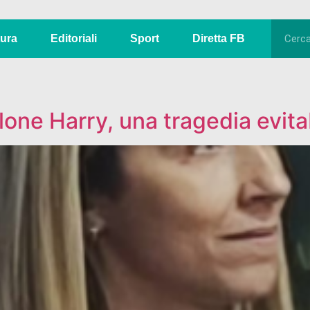
tura
Editoriali
Sport
Diretta FB
iclone Harry, una tragedia evit