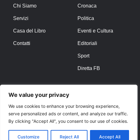
Chi Siamo
Cronaca
Servizi
Politica
Casa del Libro
Eventi e Cultura
Contatti
Editoriali
Sport
Diretta FB
ALTRO
We value your privacy
Note Legali
We use cookies to enhance your browsing experience,
serve personalized ads or content, and analyze our traffic.
Privacy Policy
By clicking "Accept All", you consent to our use of cookies.
Cookies
Customize
Reject All
Accept All