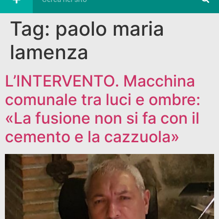
Tag:
paolo maria
lamenza
L’INTERVENTO. Macchina
comunale tra luci e ombre:
«La fusione non si fa con il
cemento e la cazzuola»