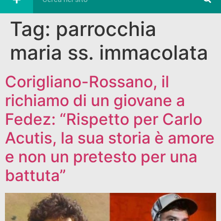
Tag:
parrocchia
maria ss. immacolata
Corigliano-Rossano, il
richiamo di un giovane a
Fedez: “Rispetto per Carlo
Acutis, la sua storia è amore
e non un pretesto per una
battuta”