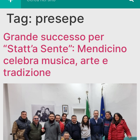
Tag:
presepe
Grande successo per
“Statt’a Sente”: Mendicino
celebra musica, arte e
tradizione