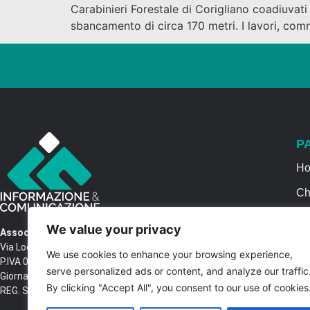
Carabinieri Forestale di Corigliano coadiuvati
sbancamento di circa 170 metri. I lavori, comm
P
H
Ch
Se
We value your privacy
Associazione Informazione & Comunicazione
Ca
Via Locri SNC – 87064 Corigliano Rossano CS
We use cookies to enhance your browsing experience,
P.IVA 03516250788 – C.F. 97037680788 Testata
Co
serve personalized ads or content, and analyze our traffic
Giornalistica n. 1399/2017 R.G.V.G.N. 02/2017
By clicking "Accept All", you consent to our use of cookies
REG. STAMPA Tribunale di Castrovillari