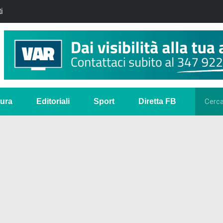
i
tura
Editoriali
Sport
Diretta FB