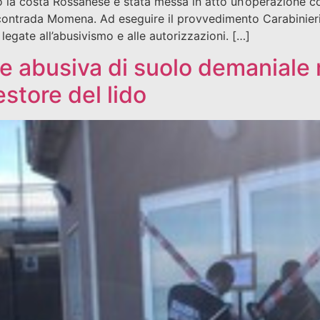
 costa Rossanese è stata messa in atto un’operazione cong
contrada Momena. Ad eseguire il provvedimento Carabinieri, 
legate all’abusivismo e alle autorizzazioni. […]
e abusiva di suolo demaniale 
estore del lido