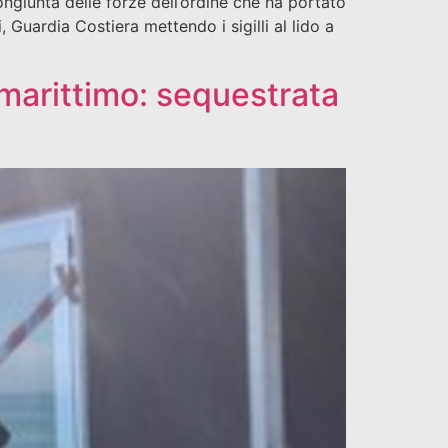
iunta delle forze dell’ordine che ha portato
Guardia Costiera mettendo i sigilli al lido a
marittimo: sequestrata