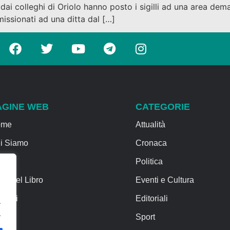
 dai colleghi di Oriolo hanno posto i sigilli ad una area de
issionati ad una ditta dal […]
AGINE WEB
CATEGORIE
ome
Attualità
i Siamo
Cronaca
rvizi
Politica
sa del Libro
Eventi e Cultura
ntatti
Editoriali
.
.
Sport