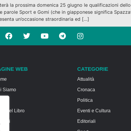
piterà la prossima domenica 25 giugno le qualificazioni de
parole Sport e Gomi (che in giapponese significa Spazzatu
esenta un’occasione straordinaria ed […]
AGINE WEB
CATEGORIE
ome
Attualità
i Siamo
Cronaca
rvizi
Politica
sa del Libro
Eventi e Cultura
ntatti
Editoriali
.
.