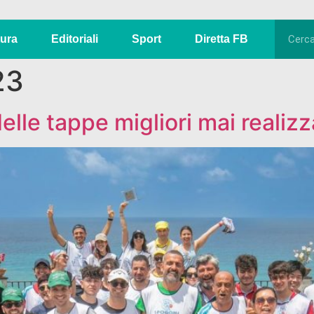
tura
Editoriali
Sport
Diretta FB
23
lle tappe migliori mai realizz