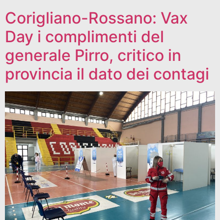
Corigliano-Rossano: Vax
Day i complimenti del
generale Pirro, critico in
provincia il dato dei contagi