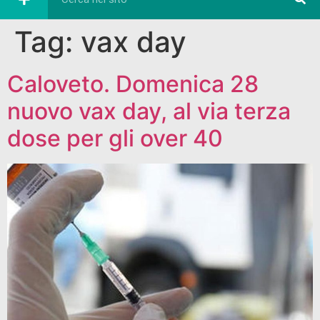
Tag:
vax day
Caloveto. Domenica 28
nuovo vax day, al via terza
dose per gli over 40