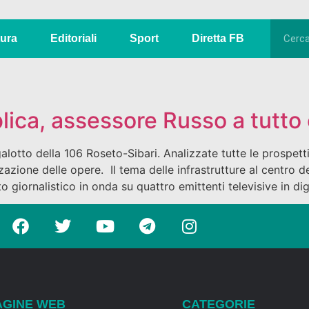
tura
Editoriali
Sport
Diretta FB
blica, assessore Russo a tutt
tto della 106 Roseto-Sibari. Analizzate tutte le prospettiv
zazione delle opere. Il tema delle infrastrutture al centro d
iornalistico in onda su quattro emittenti televisive in digi
AGINE WEB
CATEGORIE