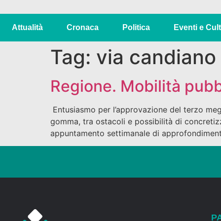
Attualità
Cronaca
Politica
Eventi e Cul
Tag:
via candiano
Regione. Mobilità pub
Entusiasmo per l’approvazione del terzo megalo
gomma, tra ostacoli e possibilità di concretiz
appuntamento settimanale di approfondimento g
P