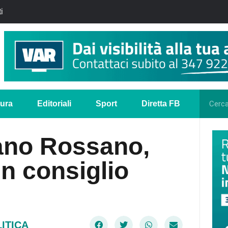
i
tura
Editoriali
Sport
Diretta FB
iano Rossano,
in consiglio
ITICA