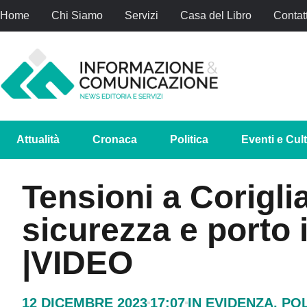
Home
Chi Siamo
Servizi
Casa del Libro
Contatt
Attualità
Cronaca
Politica
Eventi e Cul
Tensioni a Corigl
sicurezza e porto 
|VIDEO
12 DICEMBRE 2023
17:07
IN EVIDENZA
,
POL