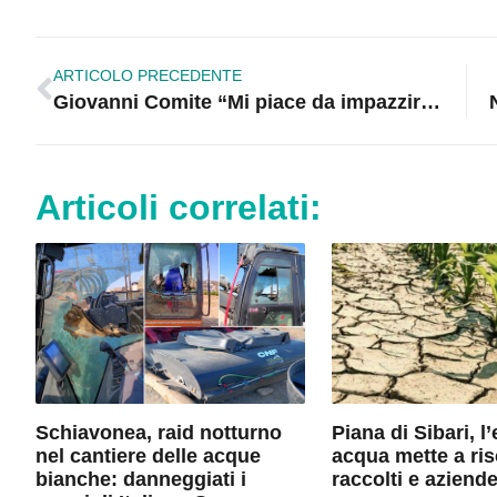
ARTICOLO PRECEDENTE
Giovanni Comite “Mi piace da impazzire”. Il suo nuovo brano invade il web
Articoli correlati:
Schiavonea, raid notturno
Piana di Sibari, 
nel cantiere delle acque
acqua mette a ris
bianche: danneggiati i
raccolti e aziende