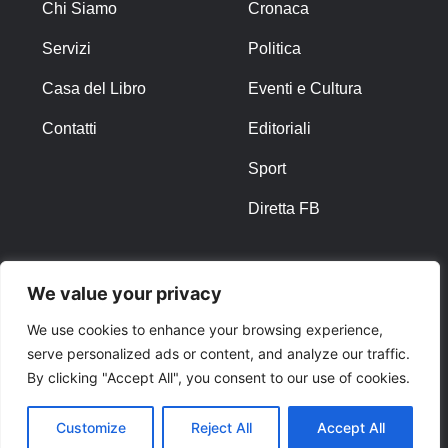
Chi Siamo
Cronaca
Servizi
Politica
Casa del Libro
Eventi e Cultura
Contatti
Editoriali
Sport
Diretta FB
ALTRO
We value your privacy
Note Legali
We use cookies to enhance your browsing experience,
serve personalized ads or content, and analyze our traffic.
Privacy Policy
By clicking "Accept All", you consent to our use of cookies.
Cookies
Customize
Reject All
Accept All