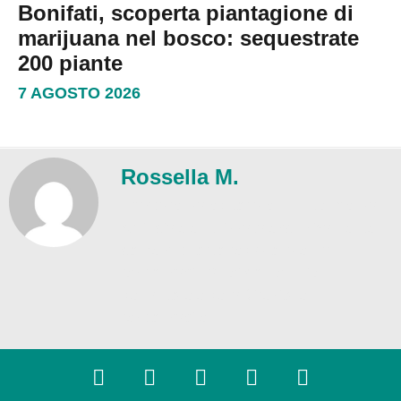
Bonifati, scoperta piantagione di
marijuana nel bosco: sequestrate
200 piante
7 AGOSTO 2026
Rossella M.
Trasparenza editoriale – L'Intelligenza
Artificiale è utilizzata esclusivamente
come supporto redazionale. La
responsabilità dei contenuti è
dell'autore e della Direzione
responsabile.