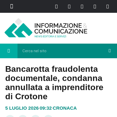
Chi Siamo
Casa del Libro
Eventi e Cultura
Diretta FB
Bancarotta fraudolenta
documentale, condanna
annullata a imprenditore
di Crotone
5 LUGLIO 2026
09:32
CRONACA