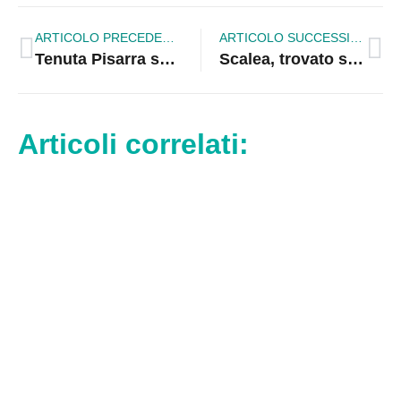
ARTICOLO PRECEDENTE
ARTICOLO SUCCESSIVO
Tenuta Pisarra sul tetto dei Vini Arbëreshë: medaglia d’oro e Premio Vakaricia 2026
Scalea, trovato senza vita il giovane scomparso in mare: cordoglio della comunità
Articoli correlati: