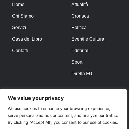
Home
Attualità
Chi Siamo
Cronaca
Servizi
Politica
Casa del Libro
Eventi e Cultura
Contatti
Editoriali
Sport
Diretta FB
ALTRO
We value your privacy
Note Legali
We use cookies to enhance your browsing experience,
serve personalized ads or content, and analyze our traffic.
Privacy Policy
By clicking "Accept All", you consent to our use of cookies.
Cookies