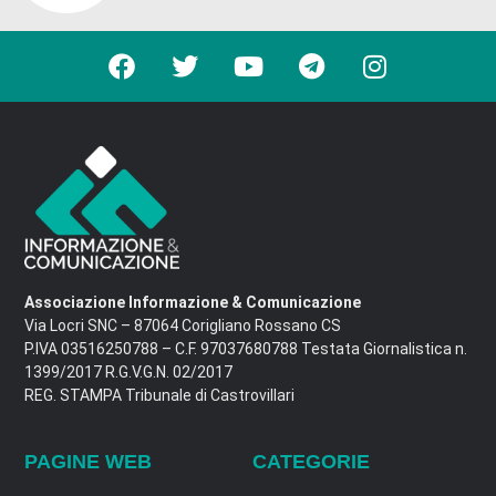
Associazione Informazione & Comunicazione
Via Locri SNC – 87064 Corigliano Rossano CS
P.IVA 03516250788 – C.F. 97037680788 Testata Giornalistica n.
1399/2017 R.G.V.G.N. 02/2017
REG. STAMPA Tribunale di Castrovillari
PAGINE WEB
CATEGORIE