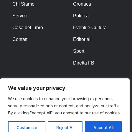
Chi Siamo
Cronaca
Servizi
Politica
Casa del Libro
Eventi e Cultura
Contatti
Editoriali
Sport
Diretta FB
ALTRO
We value your privacy
Note Legali
We use cookies to enhance your browsing experience,
serve personalized ads or content, and analyze our traffic.
Privacy Policy
By clicking "Accept All", you consent to our use of cookies.
Cookies
Customize
Reject All
Accept All