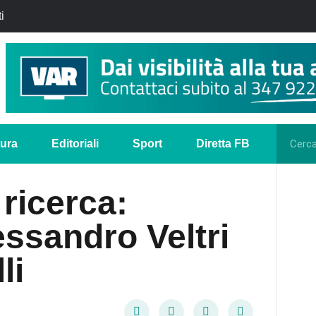
i
tura
Editoriali
Sport
Diretta FB
 ricerca:
lessandro Veltri
li