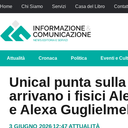
Home
Chi Siamo
Servizi
Casa del Libro
Contatt
Attualità
Cronaca
Politica
Eventi e Cul
Unical punta sulla
arrivano i fisici A
e Alexa Guglielmel
3 GIUGNO 2026
12:47
ATTUALITÀ