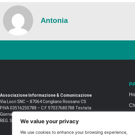
Antonia
P
H
Associazione Informazione & Comunicazione
Via Locri SNC – 87064 Corigliano Rossano CS
Ch
P.IVA 03516250788 – C.F. 97037680788 Testata
Giornalistica n. 1399/2017 R.G.V.G.N. 02/2017
Se
REG. STAMPA Tribunale di Castrovillari
We value your privacy
Ca
We use cookies to enhance your browsing experience,