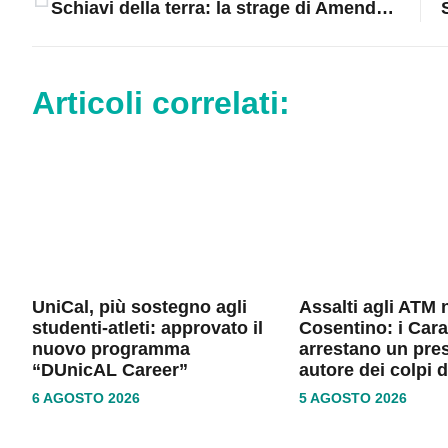
Schiavi della terra: la strage di Amendolara riaccende i riflettori sull’infamia invisibile del caporalato
Articoli correlati:
UniCal, più sostegno agli
Assalti agli ATM 
studenti-atleti: approvato il
Cosentino: i Cara
nuovo programma
arrestano un pre
“DUnicAL Career”
autore dei colpi 
6 AGOSTO 2026
5 AGOSTO 2026