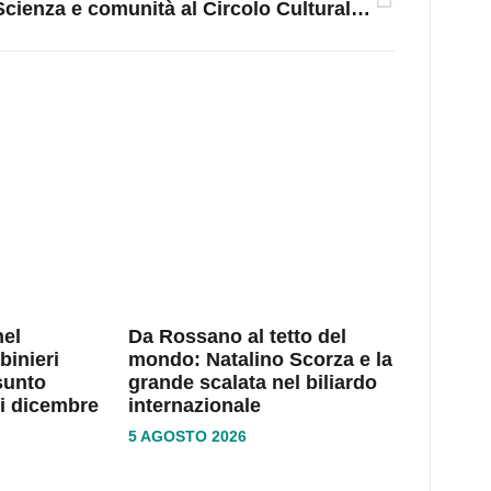
Scienza e comunità al Circolo Culturale Rossanese: il genetista Giuseppe Novelli incanta Corigliano-Rossano
nel
Da Rossano al tetto del
binieri
mondo: Natalino Scorza e la
sunto
grande scalata nel biliardo
di dicembre
internazionale
5 AGOSTO 2026