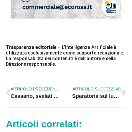
Trasparenza editoriale
– L’Intelligenza Artificiale è
utilizzata esclusivamente come supporto redazionale.
La responsabilità dei contenuti è dell’autore e della
Direzione responsabile.
ARTICOLO PRECEDENTE
ARTICOLO SUCCESSIVO
Cassano, svelati i vincitori del 40° Premio Troccoli Magna Graecia: cerimonia il 30 maggio al “Concistrè”
Sparatoria sul lungomare di Rossano, nove indagati dopo l’agguato armato del 2025 a Cosenza
Articoli correlati: