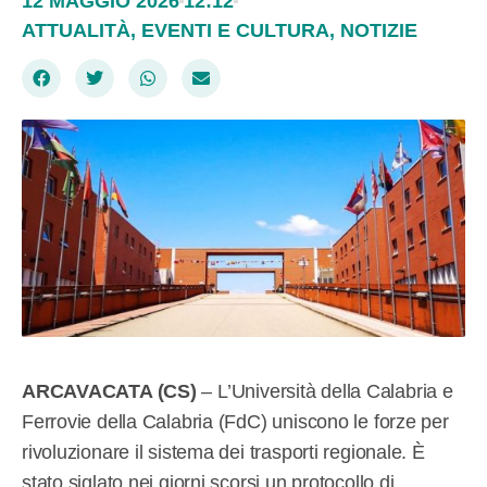
12 MAGGIO 2026
12:12
ATTUALITÀ
,
EVENTI E CULTURA
,
NOTIZIE
ARCAVACATA (CS)
– L’Università della Calabria e
Ferrovie della Calabria (FdC) uniscono le forze per
rivoluzionare il sistema dei trasporti regionale. È
stato siglato nei giorni scorsi un protocollo di