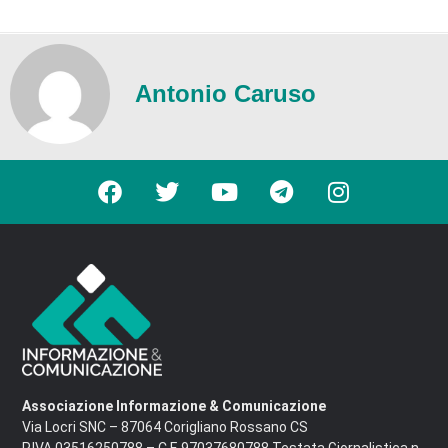
Antonio Caruso
Associazione Informazione & Comunicazione
Via Locri SNC – 87064 Corigliano Rossano CS
P.IVA 03516250788 – C.F. 97037680788 Testata Giornalistica n.