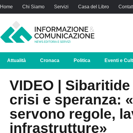
Home
Chi Siamo
Servizi
Casa del Libro
Contatt
Attualità
Cronaca
Politica
Eventi e Cul
VIDEO | Sibaritide 
crisi e speranza: 
servono regole, la
infrastrutture»