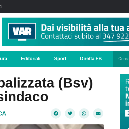
i
tura
Editoriali
Sport
Diretta FB
palizzata (Bsv)
 sindaco
CA