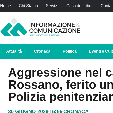
Home
Chi Siamo
Servizi
Casa del Libro
Contatt
Attualità
Cronaca
Politica
Eventi e Cul
Aggressione nel c
Rossano, ferito un
Polizia penitenziar
30 GIUGNO 2026
15:55
CRONACA