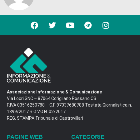
Associazione Informazione & Comunicazione
Via Locri SNC – 87064 Corigliano Rossano CS
P.IVA 03516250788 – C.F. 97037680788 Testata Giornalistica n.
1399/2017 R.G.V.G.N. 02/2017
REG. STAMPA Tribunale di Castrovillari
PAGINE WEB
CATEGORIE