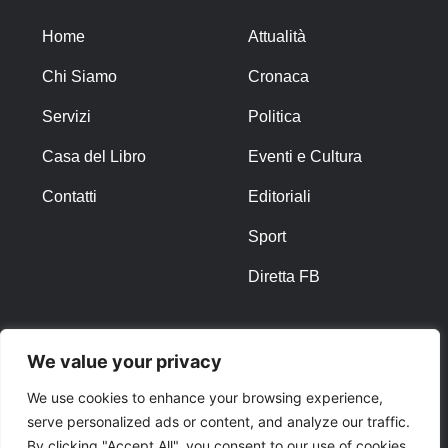
Home
Attualità
Chi Siamo
Cronaca
Servizi
Politica
Casa del Libro
Eventi e Cultura
Contatti
Editoriali
Sport
Diretta FB
ALTRO
We value your privacy
Note Legali
We use cookies to enhance your browsing experience,
serve personalized ads or content, and analyze our traffic.
Privacy Policy
By clicking "Accept All", you consent to our use of cookies.