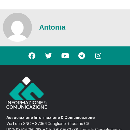
Antonia
Associazione Informazione & Comunicazione
Via Locri SNC – 87064 Corigliano Rossano CS
P.IVA 03516250788 – C.F. 97037680788 Testata Giornalistica n.