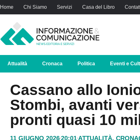
Home
Chi Siamo
Servizi
Casa del Libro
Contatt
Attualità
Cronaca
Politica
Eventi e Cul
Cassano allo Ionio
Stombi, avanti vers
pronti quasi 10 mil
11 GIUGNO 2026
20:01
ATTUALITÀ
,
CRONA