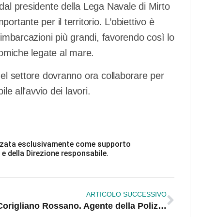
dal presidente della Lega Navale di Mirto
rtante per il territorio. L’obiettivo è
 imbarcazioni più grandi, favorendo così lo
nomiche legate al mare.
del settore dovranno ora collaborare per
le all’avvio dei lavori.
ilizzata esclusivamente come supporto
 e della Direzione responsabile.
ARTICOLO SUCCESSIVO
Corigliano Rossano. Agente della Polizia municipale aggredita dal marito: l’uomo è stato arrestato