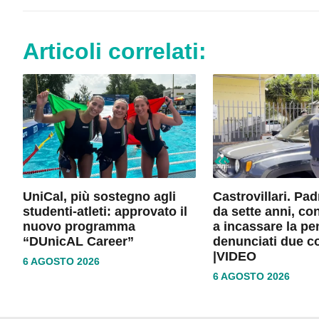
Articoli correlati:
UniCal, più sostegno agli
Castrovillari. Pa
studenti-atleti: approvato il
da sette anni, co
nuovo programma
a incassare la pe
“DUnicAL Career”
denunciati due c
|VIDEO
6 AGOSTO 2026
6 AGOSTO 2026